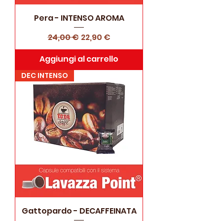
Pera - INTENSO AROMA
Prezzo regolare
Prezzo scontato
24,00 €
22,90 €
Aggiungi al carrello
DEC INTENSO
Gattopardo - DECAFFEINATA