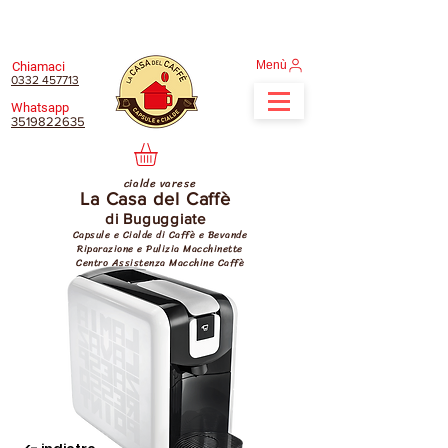
Menù
Chiamaci
0332 457713
Whatsapp
3519822635
cialde varese
La Casa del Caffè
di Buguggiate
Capsule e Cialde di Caffè e Bevande
Riparazione e Pulizia Macchinette
Centro Assistenza Macchine Caffè