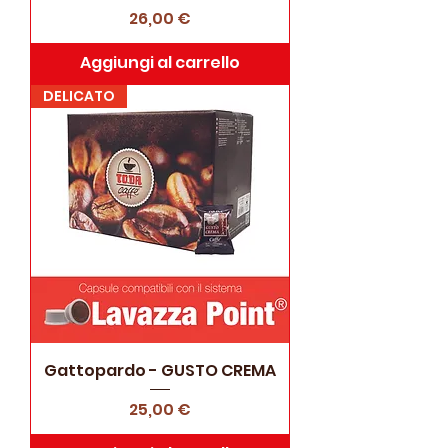
Prezzo
26,00 €
Aggiungi al carrello
DELICATO
Gattopardo - GUSTO CREMA
Prezzo
25,00 €