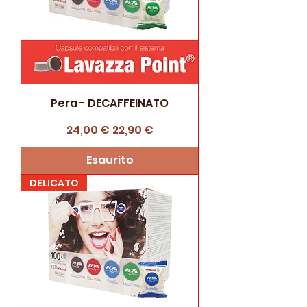
Pera - DECAFFEINATO
Prezzo regolare
Prezzo scontato
24,00 €
22,90 €
Esaurito
DELICATO