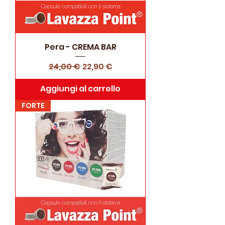
Pera - CREMA BAR
Prezzo regolare
Prezzo scontato
24,00 €
22,90 €
Aggiungi al carrello
FORTE