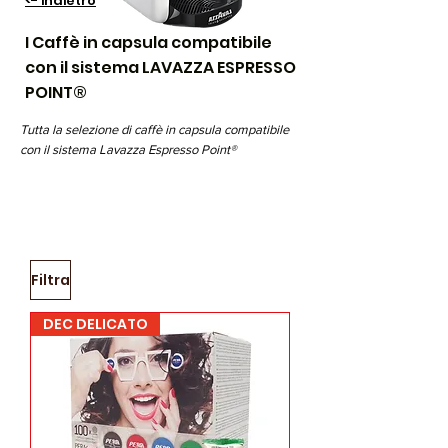
<- indietro
I Caffè in capsula compatibile
con il sistema LAVAZZA ESPRESSO
POINT®
Tutta la selezione di caffè in capsula compatibile
con il sistema Lavazza Espresso Point®
è prodotta
artigianalmente in Italia
dai nostri
mastri
Torrefattori
con i quali scegliamo di collaborare per
offrirvi solo la prima scelta dei migliori caffè.
Filtra
DEC DELICATO