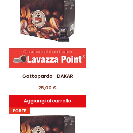
Gattopardo - DAKAR
Prezzo
25,00 €
Aggiungi al carrello
FORTE