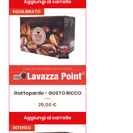
Aggiungi al carrello
EQUILIBRATO
Gattopardo - GUSTO RICCO
Prezzo
25,00 €
Aggiungi al carrello
INTENSO