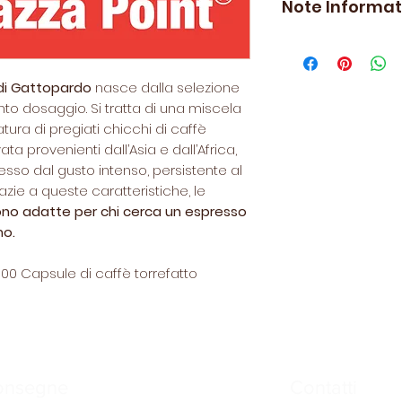
Note Informat
visionabili
qui.
corposità del vero 
infatti sono prodo
*Lavazza Point®
è
artigianale sita a
Lavazza S.p.a
La Casa del Caffè
 di Gattopardo
nasce dalla selezione
non collegato all
5 miscele che pr
ento dosaggio. Si tratta di una miscela
La compatibilità 
riconoscibili dal 
atura di pregiati chicchi di caffè
funzionale all’uti
la capsula:
ta provenienti dall’Asia e dall’Africa,
uso domestico
La
esso dal gusto intenso, persistente al
Insonnia,
Extra For
zie a queste caratteristiche, le
Dakar,
Forte e dec
no adatte per chi cerca un espresso
Gusto ricco
, Medio
mo.
Gusto Crema,
Equi
Decaffeinata,
il 
100 Capsule di caffè torrefatto
non rinuncia alle q
onsegne
Contatti