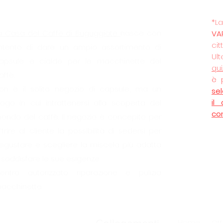
*
a Casa del Caffè
di Buguggiate
nasce con
VA
cit
’intento di dare un ampio assortimento di
Ult
apsule e cialde per le macchinette del
qui
affè.
è 
on è il solito negozio di capsule, ma un
se
il
uogo in cui intrattenersi alla scoperta del
co
ondo del caffè. Il negozio è concepito per
ffrire al cliente la possibilità di sedersi per
egustare e scegliere la miscela più adatta
 soddisfare le sue esigenze.
entro autorizzato riparazione e pulizia
acchinette.
Home
Off