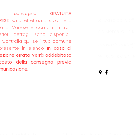
La
consegna GRATUITA
La Casa del Caff
RESE
sarà effettuata solo nella
tà di Varese e comuni limitrofi.
Via Montello, 1, 2
eriori dettagli sono disponibili
.
Controlla
qui
se il tuo comune
lacasa.delcaffe
presente in elenco.
In caso di
lezione errata verrà addebitato
tel: 0332 457713 
 costo della consegna previa
municazione.
Prodotti
Listino
Chi Siamo
Privacy
erte
Come tratti