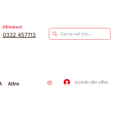
Chiamaci
0332 457713
Iscriviti alle offerte
A
Altro