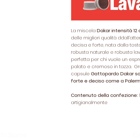
La miscela
Dakar intensità 12
delle migliori qualità ddall’att
decisa e forte, nata dalla tost
robusta naturale e robusta lava
perfetta per chi vuole un espr
palato e cremoso in tazza. Gra
capsule
Gattopardo Dakar so
forte e deciso come a Paler
Contenuto della confezione:
artigianalmente
hi Siamo
C