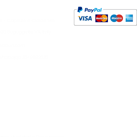
è - Capsule e Cialde Srls
1020 Buguggiate VA, Italy
@icloud.com
- whatsapp: 351 9822635
amo i tuoi dati e Reso merce