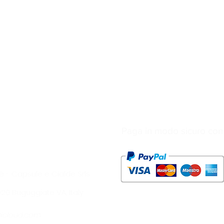
Paga in modo sicuro con
è - Capsule e Cialde Srls
1020 Buguggiate VA, Italy
@icloud.com