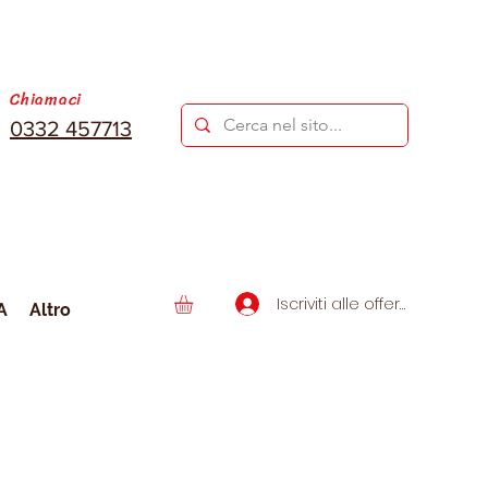
Chiamaci
0332 457713
Iscriviti alle offerte
A
Altro