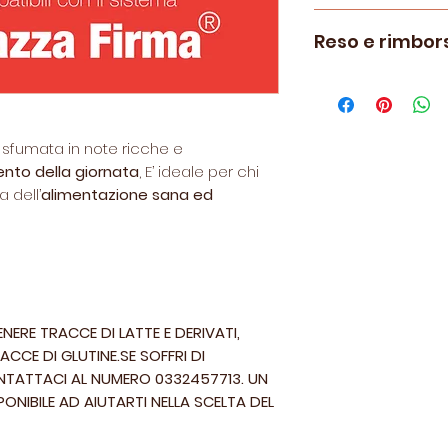
Capsule compatib
Reso e rimbor
modelli di Macch
*Lavazza Firma®
s
Le politiche di re
Luigi Lavazza Spa
visionabili
qui.
La Casa del Caffè
non collegato alla
sfumata in note ricche e
nto della giornata
, E’ ideale per chi
 dell’
alimentazione sana ed
ERE TRACCE DI LATTE E DERIVATI,
ACCE DI GLUTINE.SE SOFFRI DI
ONTATTACI AL NUMERO 0332457713. UN
NIBILE AD AIUTARTI NELLA SCELTA DEL