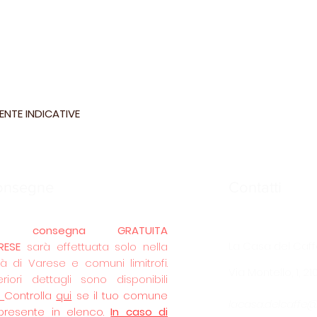
ENTE INDICATIVE
onsegne
Contatti
La
consegna GRATUITA
La Casa del Caff
RESE
sarà effettuata solo nella
tà di Varese e comuni limitrofi.
Via Montello, 1, 2
eriori dettagli sono disponibili
.
Controlla
qui
se il tuo comune
lacasa.delcaffe
presente in elenco.
In caso di