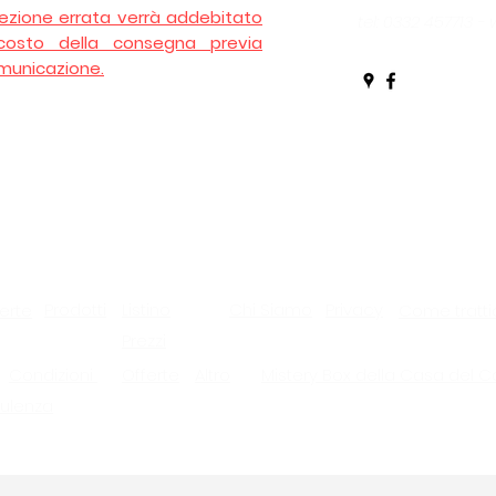
lezione errata verrà addebitato
tel: 0332 457713 
 costo della consegna previa
municazione.
Prodotti
Listino
Chi Siamo
Privacy
erte
Come tratti
Prezzi
Condizioni
Offerte
Altro
Mistery Box della Casa del C
ulenza