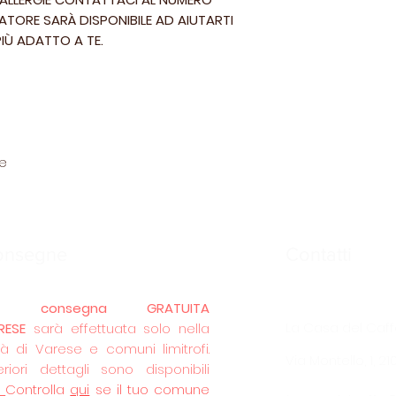
TORE SARÀ DISPONIBILE AD AIUTARTI
IÙ ADATTO A TE.
le
onsegne
Contatti
La
consegna GRATUITA
La Casa del Caff
RESE
sarà effettuata solo nella
tà di Varese e comuni limitrofi.
Via Montello, 1, 2
eriori dettagli sono disponibili
.
Controlla
qui
se il tuo comune