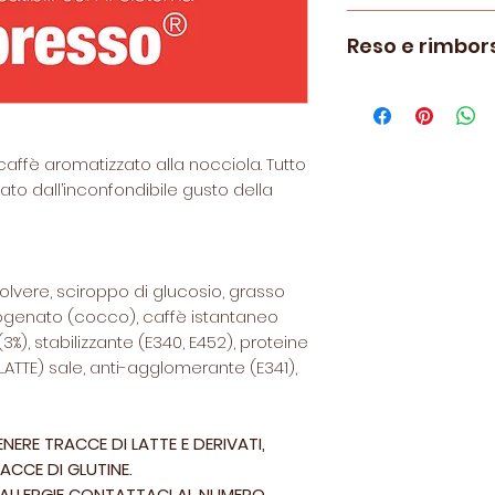
Capsule compatib
Reso e rimbor
modelli di Macch
Krups e Nespresso
Le politiche di re
*Nespresso ® è un
visionabili
qui.
Societè des Produi
La Casa del Caffè
caffè aromatizzato alla nocciola. Tutto
non collegato all
to dall’inconfondibile gusto della
S.A.
olvere, sciroppo di glucosio, grasso
genato (cocco), caffè istantaneo
%), stabilizzante (E340, E452), proteine
 (LATTE) sale, anti-agglomerante (E341),
ERE TRACCE DI LATTE E DERIVATI,
ACCE DI GLUTINE.
O ALLERGIE CONTATTACI AL NUMERO