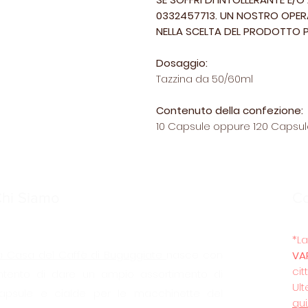
0332457713. UN NOSTRO OPERA
NELLA SCELTA DEL PRODOTTO P
Dosaggio:
Tazzina da 50/60ml
Contenuto della confezione:
10 Capsule oppure 120 Capsu
hi Siamo
C
*
a Casa del Caffè
di Buguggiate
nasce con
VA
cit
’intento di dare un ampio assortimento di
Ult
apsule e cialde per le macchinette del
qui