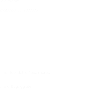
@icloud.com
- whatsapp: 351 9822635
amo i tuoi dati e Reso merce
affè di Buguggiate