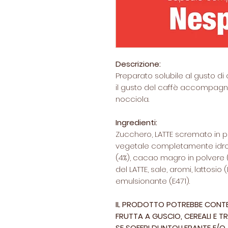
Descrizione:
Preparato solubile al gusto di 
il gusto del caffè accompagna
nocciola.
Ingredienti:
Zucchero, LATTE scremato in p
vegetale completamente idro
(4%), cacao magro in polvere (3
del LATTE, sale, aromi, lattosio
emulsionante (E471).
IL PRODOTTO POTREBBE CONTEN
FRUTTA A GUSCIO, CEREALI E TR
SE SOFFRI DI INTOLLERANTE E/