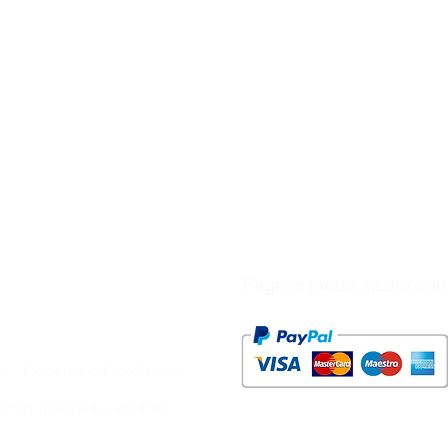
Paga in modo sicuro con
è - Capsule e Cialde Srls
1020 Buguggiate VA, Italy