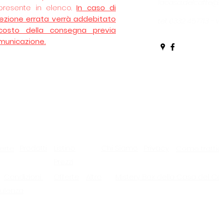
lacasa.delcaffe
presente in elenco.
In caso di
lezione errata verrà addebitato
tel: 0332 457713 
 costo della consegna previa
municazione.
Prodotti
Listino
Chi Siamo
Privacy
erte
Come tratti
Prezzi
Condizioni
Offerte
Altro
Mistery Box della Casa del C
ulenza