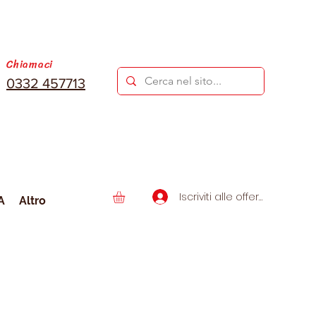
Chiamaci
0332 457713
Iscriviti alle offerte
A
Altro