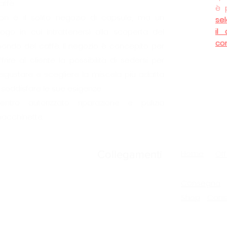
affè.
è 
on è il solito negozio di capsule, ma un
se
il
uogo in cui intrattenersi alla scoperta del
co
ondo del caffè. Il negozio è concepito per
ffrire al cliente la possibilità di sedersi per
egustare e scegliere la miscela più adatta
 soddisfare le sue esigenze.
entro autorizzato riparazione e pulizia
acchinette.
Home
Collegamenti
Off
Consegna
Shop
Cons