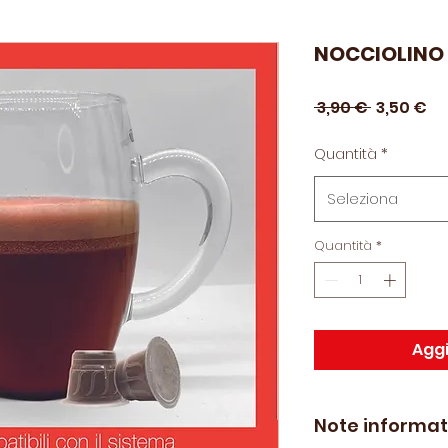
NOCCIOLINO
Prezzo
Pr
 3,90 € 
3,50 €
regolare
sc
Quantità
*
Seleziona
Quantità
*
Aggi
Note informat