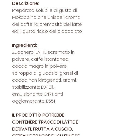
Descrizione:
Preparato solubile al gusto di
Mokaccino che unisce l’aroma
del caffè, la cremosità del latte
ed il gusto ricco del cioccolato.
Ingredienti:
Zucchero, LATTE scremato in
polvere, caffè istantaneo,
cacao magro in polvere,
sciroppo di glucosio, grassi di
cocco non idrogenati, aromi,
stabilizzante: E340ii,
emulsionante: E471, anti-
agglomerante: E551.
IL PRODOTTO POTREBBE
CONTENERE TRACCE DI LATTE E
DERIVATI, FRUTTA A GUSCIO,
CEREALI E TRACCE DI GLUTINE.SE