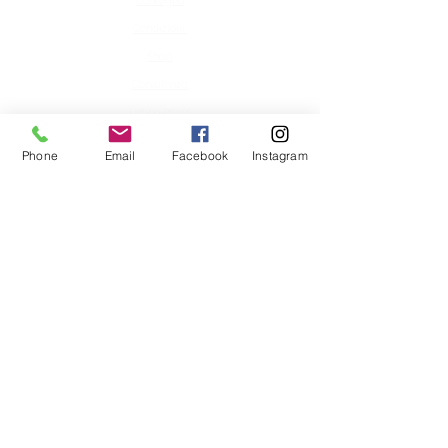
Consegna
Condizioni
Shop
Consulenza
Listino Prezzi
Chi Siamo
Phone
Email
Facebook
Instagram
Offerte
Altro
Mistery Box della Casa del Caffè di
Buguggiate
Privacy
Come trattiamo i tuoi dati e Reso
merce
Chi Siamo
La Casa del Caffè
di Buguggiate
nasce con l’intento di dare