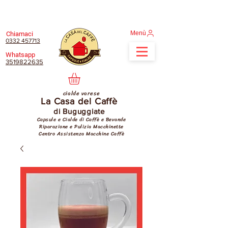
Menù
Chiamaci
0332 457713
Whatsapp
3519822635
cialde varese
La Casa del Caffè
di Buguggiate
Capsule e Cialde di Caffè e Bevande
Riparazione e Pulizia Macchinette
Centro Assistenza Macchine Caffè