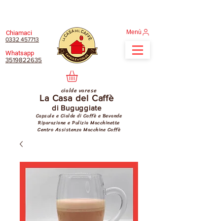
Menù
Chiamaci
0332 457713
Whatsapp
3519822635
cialde varese
La Casa del Caffè
di Buguggiate
Capsule e Cialde di Caffè e Bevande
Riparazione e Pulizia Macchinette
Centro Assistenza Macchine Caffè