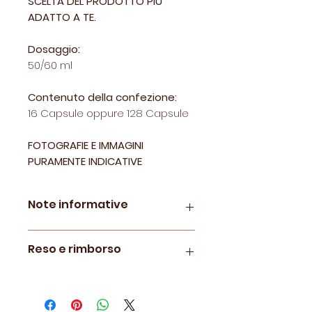
SCELTA DEL PRODOTTO PIÙ
ADATTO A TE.
Dosaggio:
50/60 ml
Contenuto della confezione:
16 Capsule oppure 128 Capsule
FOTOGRAFIE E IMMAGINI
PURAMENTE INDICATIVE
Note informative
Capsule compatibili A Modo
Reso e rimborso
Mio®*
per tutti i modelli di
Macchine da Caffè
A Modo
Le politiche di restituzione e
Mio®.
rimborso sono visionabili
qui.
*A Modo Mio® è un marchio