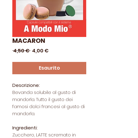
MACARON
Prezzo
Prezzo
 4,50 € 
4,00 €
regolare
scontato
Esaurito
Descrizione:
Bevanda solubile al gusto di
mandorla. Tutto il gusto dei
famosi dolci francesi al gusto di
mandorla.
Ingredienti:
Zucchero, LATTE scremato in