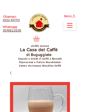
Menù
Chiamaci
0332 457713
Whatsapp
3519822635
cialde varese
La Casa del Caffè
di Buguggiate
Capsule e Cialde di Caffè e Bevande
Riparazione e Pulizia Macchinette
Centro Assistenza Macchine Caffè