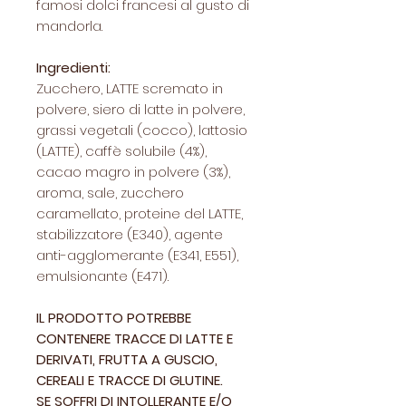
famosi dolci francesi al gusto di
mandorla.
Ingredienti:
Zucchero, LATTE scremato in
polvere, siero di latte in polvere,
grassi vegetali (cocco), lattosio
(LATTE), caffè solubile (4%),
cacao magro in polvere (3%),
aroma, sale, zucchero
caramellato, proteine del LATTE,
stabilizzatore (E340), agente
anti-agglomerante (E341, E551),
emulsionante (E471).
IL PRODOTTO POTREBBE
CONTENERE TRACCE DI LATTE E
DERIVATI, FRUTTA A GUSCIO,
CEREALI E TRACCE DI GLUTINE.
SE SOFFRI DI INTOLLERANTE E/O