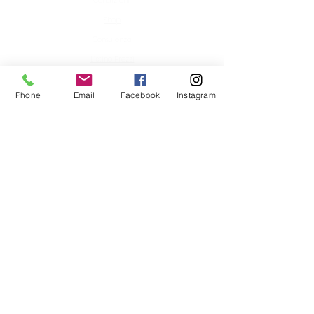
Condizioni
Shop
Consulenza
Listino Prezzi
Chi Siamo
Phone
Email
Facebook
Instagram
Offerte
Altro
Mistery Box della Casa del Caffè di
Buguggiate
Privacy
Come trattiamo i tuoi dati e Reso
merce
Chi Siamo
La Casa del Caffè
di Buguggiate
nasce con l’intento di dare
un ampio assortimento di capsule e cialde per le
macchinette del caffè.