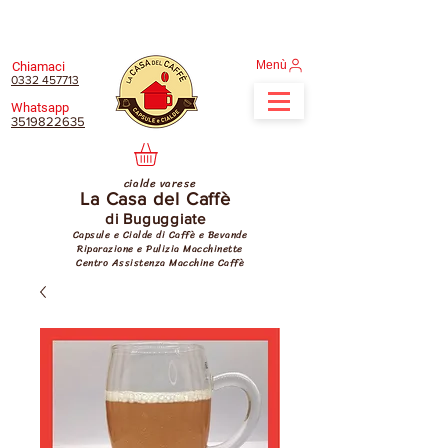
Menù
Chiamaci
0332 457713
Whatsapp
3519822635
cialde varese
La Casa del Caffè
di Buguggiate
Capsule e Cialde di Caffè e Bevande
Riparazione e Pulizia Macchinette
Centro Assistenza Macchine Caffè