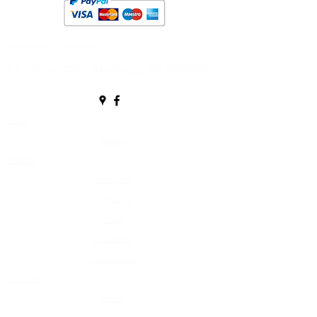
rivenditore autonomo non
collegato alla Societè des
Produits Nestlè® S.A.
lacasa.delcaffe@icloud.com
tel:
0332 457713
- whatsapp:
351 9822635
Home
Offerte
Prodotti
Consegna
Condizioni
Shop
Consulenza
Listino Prezzi
Chi Siamo
Offerte