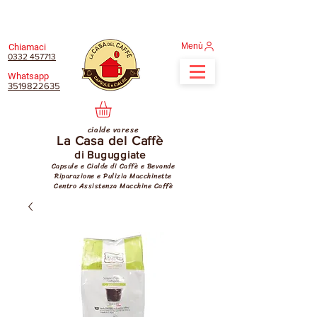
Menù
Chiamaci
0332 457713
Whatsapp
3519822635
cialde varese
La Casa del Caffè
di Buguggiate
Capsule e Cialde di Caffè e Bevande
Riparazione e Pulizia Macchinette
Centro Assistenza Macchine Caffè