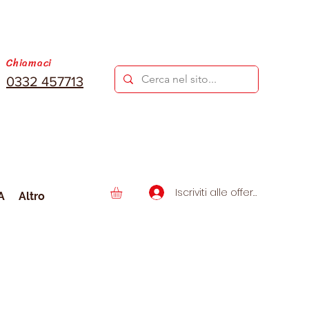
Chiamaci
0332 457713
Iscriviti alle offerte
A
Altro