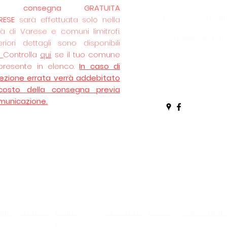
La
consegna GRATUITA
La Casa del Caff
RESE
sarà effettuata solo nella
tà di Varese e comuni limitrofi.
Via Montello, 1, 2
eriori dettagli sono disponibili
.
Controlla
qui
se il tuo comune
lacasa.delcaffe
presente in elenco.
In caso di
lezione errata verrà addebitato
tel: 0332 457713 
 costo della consegna previa
municazione.
Prodotti
Listino
Chi Siamo
Privacy
erte
Come tratti
Prezzi