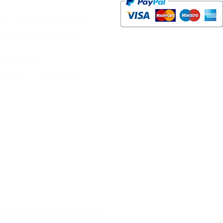
è - Capsule e Cialde Srls
1020 Buguggiate VA, Italy
@icloud.com
- whatsapp: 351 9822635
amo i tuoi dati e Reso merce