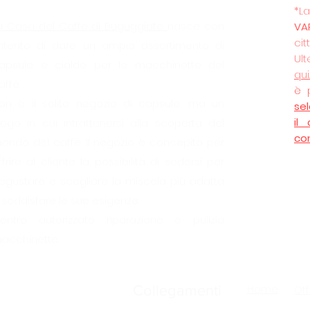
*
a Casa del Caffè
di Buguggiate
nasce con
VA
cit
’intento di dare un ampio assortimento di
Ult
apsule e cialde per le macchinette del
qui
affè.
è 
on è il solito negozio di capsule, ma un
se
il
uogo in cui intrattenersi alla scoperta del
co
ondo del caffè. Il negozio è concepito per
ffrire al cliente la possibilità di sedersi per
egustare e scegliere la miscela più adatta
 soddisfare le sue esigenze.
entro autorizzato riparazione e pulizia
acchinette.
Home
Collegamenti
Off