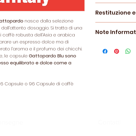
Le capsule
Gatto
Restituzione 
macchine ad uso
marchio
Caffital
 Gattopardo
nasce dalla selezione
Le politiche di re
per chi non può f
e dall’attento dosaggio. Si tratta di una
Note Informat
visionabili
qui.
corposità del ver
i caffè robusta dell’Asia e arabica
infatti sono prod
parare un espresso dolce ma di
*Caffitaly Syste
artigianale sita a
rato l’aroma e il profumo dei chicchi.
Caffitaly System s
5 miscele che pr
e, le capsule
Gattopardo Blu sono
La Casa del Caffè
riconoscibili dal 
esso equilibrato e dolce come a
non collegato all
la capsula:
La compatibilità 
funzionale all’uti
Insonnia, Extra Fort
16 Capsule o 96 Capsule di caffè
uso domestico
Ca
Dakar,
Forte e dec
Gusto ricco,
Medio
Blu,
Equilibrata e d
Decaffeinata,
il 
non rinuncia alle q
onsegne
Contatti