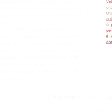
a Casa del Caffè
di Buguggiate
nasce con
VA
cit
’intento di dare un ampio assortimento di
Ult
apsule e cialde per le macchinette del
qui
affè.
è 
on è il solito negozio di capsule, ma un
se
il
uogo in cui intrattenersi alla scoperta del
co
ondo del caffè. Il negozio è concepito per
ffrire al cliente la possibilità di sedersi per
egustare e scegliere la miscela più adatta
 soddisfare le sue esigenze.
entro autorizzato riparazione e pulizia
acchinette.
Home
Collegamenti
Off
Consegna