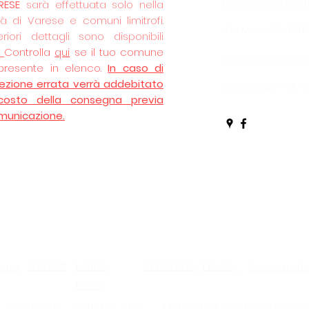
La Casa del Caff
RESE
sarà effettuata solo nella
tà di Varese e comuni limitrofi.
Via Montello, 1, 2
eriori dettagli sono disponibili
.
Controlla
qui
se il tuo comune
lacasa.delcaffe
presente in elenco.
In caso di
lezione errata verrà addebitato
tel: 0332 457713 
 costo della consegna previa
municazione.
Prodotti
Listino
Chi Siamo
Privacy
erte
Come tratti
Prezzi
Condizioni
Offerte
Altro
Mistery Box della Casa del C