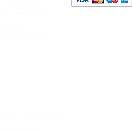
è - Capsule e Cialde Srls
1020 Buguggiate VA, Italy
@icloud.com
- whatsapp: 351 9822635
amo i tuoi dati e Reso merce
affè di Buguggiate