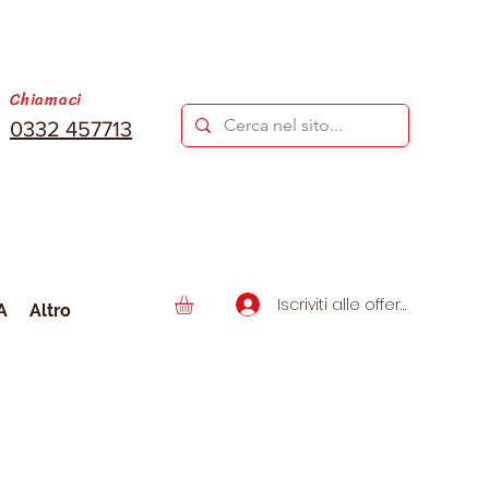
Chiamaci
0332 457713
Iscriviti alle offerte
A
Altro