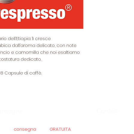
io dell’Etiopia: lì cresce
ica dall’aroma delicato, con note
'arancio e camomilla che noi esaltiamo
 tostatura dedicato.
18 Capsule di caffè.
onsegne
Contatti
La
consegna GRATUITA