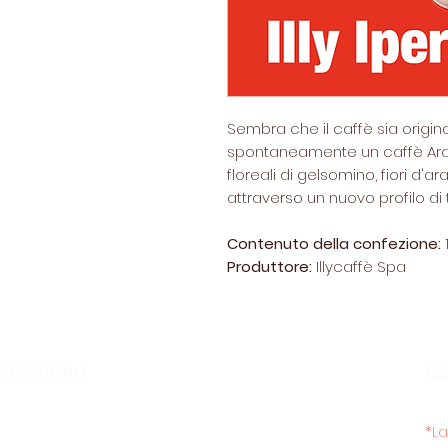
Sembra che il caffè sia originar
spontaneamente un caffè Arab
floreali di gelsomino, fiori d
attraverso un nuovo profilo di
Contenuto della confezione:
Produttore:
Illycaffè Spa
hi Siamo
C
*