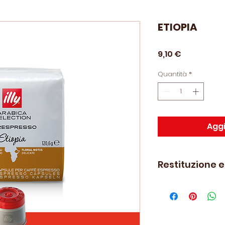
ETIOPIA
Prezzo
9,10 €
Quantità
*
Aggi
Restituzione 
Le politiche di re
visionabili
qui.