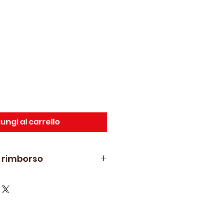
ungi al carrello
e rimborso
stituzione e rimborso sono