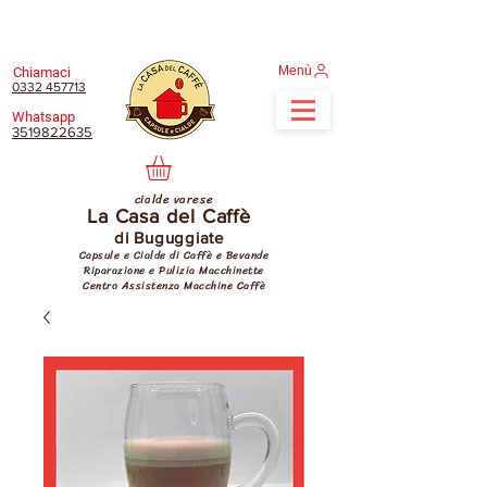
Menù
Chiamaci
0332 457713
Whatsapp
3519822635
cialde varese
La Casa del Caffè
di Buguggiate
Capsule e Cialde di Caffè e Bevande
Riparazione e Pulizia Macchinette
Centro Assistenza Macchine Caffè