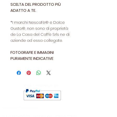
SCELTA DEL PRODOTTO PIÙ
ADATTO A TE.
*I marchi Nescafè® e Dolce
Gusto®, non sono di proprietà
de La Casa del Caffè Srls ne di
aziende ad essa collegate.
FOTOGRAFIE E IMMAGINI
PURAMENTE INDICATIVE
Paga in modo sicuro con
lacasa.delcaffe@icloud.com
tel:
0332 457713
- whatsapp:
351 9822635