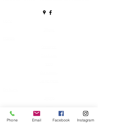
Home
Offerte
Prodotti
Consegna
Condizioni
Shop
Consulenza
Listino Prezzi
Chi Siamo
Offerte
Altro
Mistery Box della Casa del Caffè di
Phone
Email
Facebook
Instagram
Buguggiate