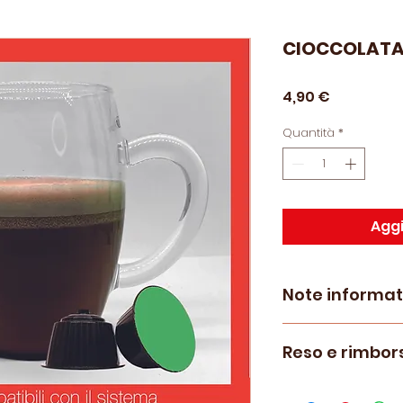
CIOCCOLAT
Prezzo
4,90 €
Quantità
*
Aggi
Note informat
Capsule compatib
Reso e rimbor
modelli di Macch
*Dolce Gusto ® è 
Le politiche di re
Societè des Produi