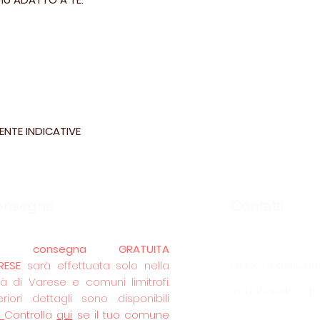
ENTE INDICATIVE
onsegne
Contatti
La
consegna GRATUITA
La Casa del Caff
RESE
sarà effettuata solo nella
tà di Varese e comuni limitrofi.
Via Montello, 1, 2
eriori dettagli sono disponibili
.
Controlla
qui
se il tuo comune