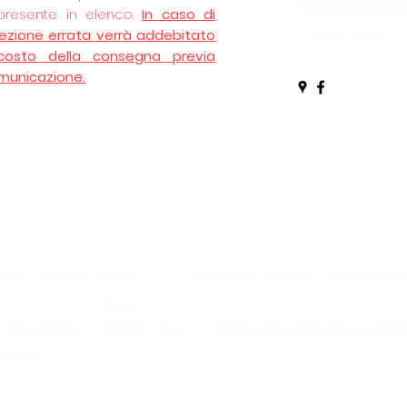
lacasa.delcaffe
presente in elenco.
In caso di
lezione errata verrà addebitato
tel: 0332 457713 
 costo della consegna previa
municazione.
Prodotti
Listino
Chi Siamo
Privacy
erte
Come tratti
Prezzi
Condizioni
Offerte
Altro
Mistery Box della Casa del C
ulenza