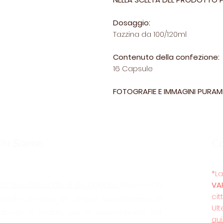
Dosaggio:
Tazzina da 100/120ml
Contenuto della confezione:
16 Capsule
FOTOGRAFIE E IMMAGINI PURAM
hi Siamo
C
*
a Casa del Caffè
di Buguggiate
nasce con
VA
cit
’intento di dare un ampio assortimento di
Ult
apsule e cialde per le macchinette del
qui