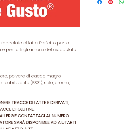
visionabili
qui.
La Casa del Caffè
non collegato all
S.A.
ioccolato al latte. Perfetto per la
 e per tutti gli amanti del cioccolato
lvere, polvere di cacao magro
, stabilizzante (E331), sale, aroma,
ERE TRACCE DI LATTE E DERIVATI,
ACCE DI GLUTINE.
O ALLERGIE CONTATTACI AL NUMERO
TORE SARÀ DISPONIBILE AD AIUTARTI
IÙ ADATTO A TE.