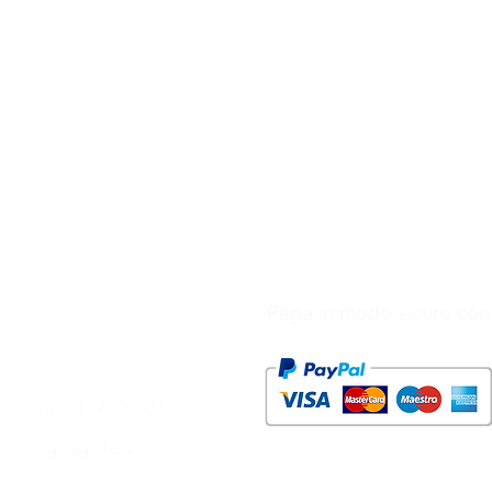
Paga in modo sicuro con
è - Capsule e Cialde Srls
1020 Buguggiate VA, Italy