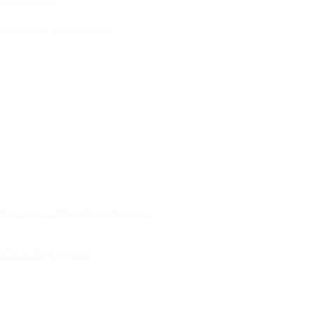
@icloud.com
- whatsapp: 351 9822635
amo i tuoi dati e Reso merce
affè di Buguggiate