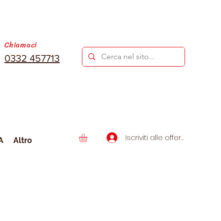
Chiamaci
0332 457713
Iscriviti alle offerte
A
Altro