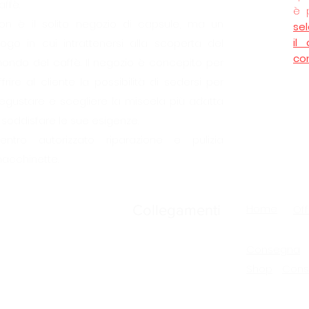
affè.
è 
on è il solito negozio di capsule, ma un
se
il
uogo in cui intrattenersi alla scoperta del
co
ondo del caffè. Il negozio è concepito per
ffrire al cliente la possibilità di sedersi per
egustare e scegliere la miscela più adatta
 soddisfare le sue esigenze.
entro autorizzato riparazione e pulizia
acchinette.
Home
Collegamenti
Off
Consegna
Shop
Cons