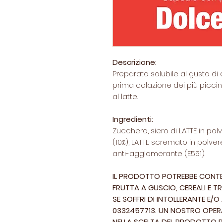
Descrizione:
Preparato solubile al gusto di c
prima colazione dei più piccini
al latte.
Ingredienti:
Zucchero, siero di LATTE in po
(10%), LATTE scremato in polvere
anti-agglomerante (E551).
IL PRODOTTO POTREBBE CONTEN
FRUTTA A GUSCIO, CEREALI E TR
SE SOFFRI DI INTOLLERANTE E/
0332457713. UN NOSTRO OPERA
NELLA SCELTA DEL PRODOTTO P