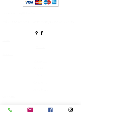
lacasa.delcaffe@icloud.com
tel:
0332 457713
- whatsapp:
351 9822635
Home
Offerte
Prodotti
Consegna
Condizioni
Shop
Consulenza
Listino Prezzi
Chi Siamo
Offerte
Altro