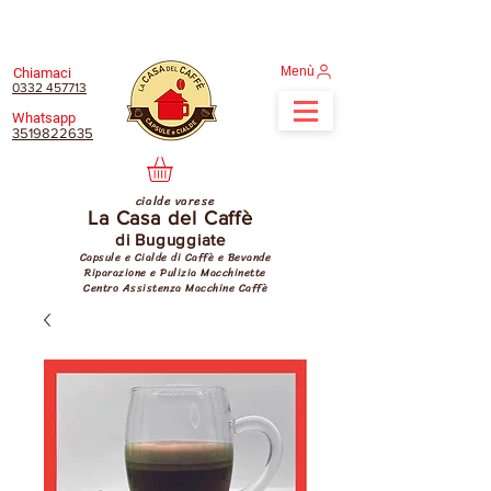
Menù
Chiamaci
0332 457713
Whatsapp
3519822635
cialde varese
La Casa del Caffè
di Buguggiate
Capsule e Cialde di Caffè e Bevande
Riparazione e Pulizia Macchinette
Centro Assistenza Macchine Caffè