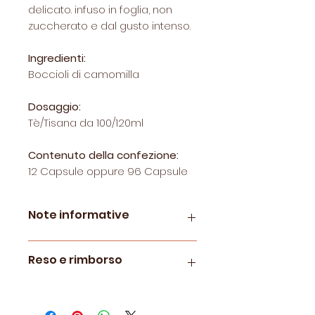
delicato. infuso in foglia, non
zuccherato e dal gusto intenso.
Ingredienti:
Boccioli di camomilla
Dosaggio:
Tè/Tisana da 100/120ml
Contenuto della confezione:
12 Capsule oppure 96 Capsule
Note informative
Capsule compatibili
Reso e rimborso
Caffitaly®*
per tutti i modelli di
Macchine da Caffè
Ambra - Iris
Le politiche di restituzione e
- Amphora - Murex - Venus
rimborso sono visionabili
qui.
- Clio - Nautilius - Bianca - S05