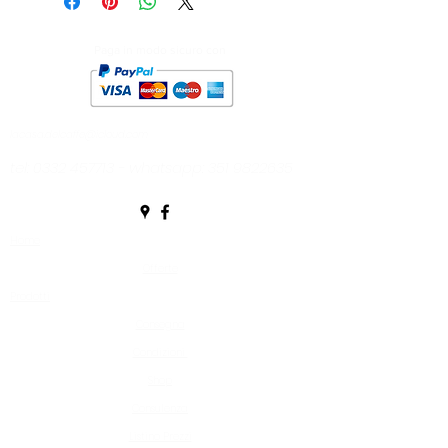
*Caffitaly ® è un marchio
registrato di Caffitaly System
Paga in modo sicuro con
Spa
La Casa del Caffè è un
rivenditore autonomo non
collegato alla Caffitaly System
lacasa.delcaffe@icloud.com
Spa
tel:
0332 457713
- whatsapp:
351 9822635
Home
Offerte
Prodotti
Consegna
Condizioni
Shop
Consulenza
Listino Prezzi