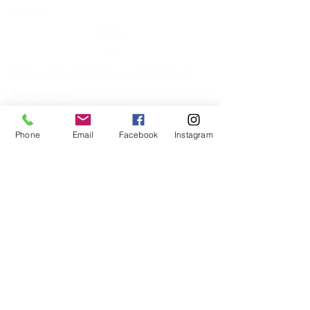
Chi Siamo
Offerte
Altro
Mistery Box della Casa del Caffè di
Buguggiate
Phone
Email
Facebook
Instagram
Privacy
Come trattiamo i tuoi dati e Reso
merce
Chi Siamo
La Casa del Caffè
di Buguggiate
nasce con l’intento di dare
un ampio assortimento di capsule e cialde per le
macchinette del caffè.
Non è il solito negozio di capsule, ma un luogo in cui
intrattenersi alla scoperta del mondo del caffè. Il negozio è
concepito per offrire al cliente la possibilità di sedersi per
degustare e scegliere la miscela più adatta a soddisfare le
sue esigenze.