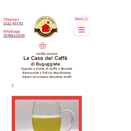
Menù
Chiamaci
0332 457713
Whatsapp
3519822635
cialde varese
La Casa del Caffè
di Buguggiate
Capsule e Cialde di Caffè e Bevande
Riparazione e Pulizia Macchinette
Centro Assistenza Macchine Caffè