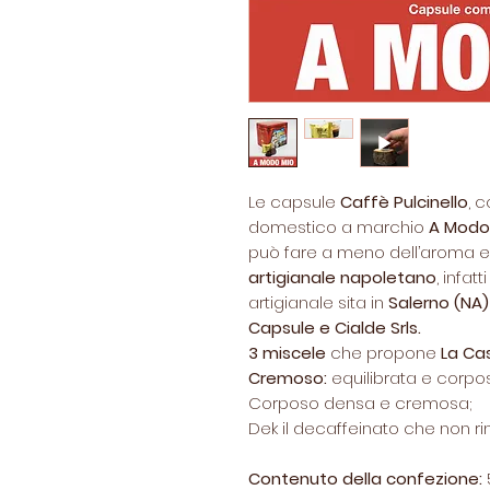
Le capsule
Caffè Pulcinello
, 
domestico a marchio
A Modo
può fare a meno dell’aroma e 
artigianale
napoletano
, infat
artigianale sita in
Salerno (NA)
Capsule e Cialde Srls.
3 miscele
che propone
La Ca
Cremoso:
equilibrata e corpo
Corposo
densa e cremosa;
Dek
il decaffeinato che non rin
Contenuto della confezione: