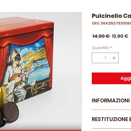
Pulcinello C
SKU: 364215375135191
Prezzo
P
 14,90 € 
13,90 €
regolar
s
Quantità
*
Aggi
INFORMAZIONI
RESTITUZIONE 
La miscela
Cremo
dalla selezione de