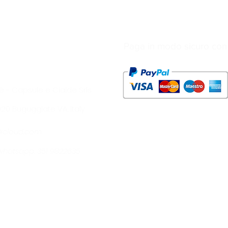
Paga in modo sicuro con
è - Capsule e Cialde Srls
1020 Buguggiate VA, Italy
@icloud.com
- whatsapp: 351 9822635