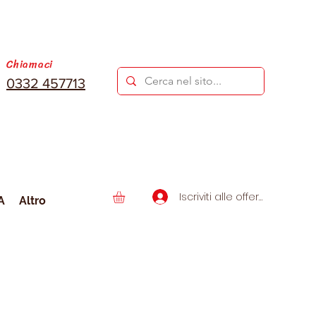
Chiamaci
0332 457713
Iscriviti alle offerte
A
Altro