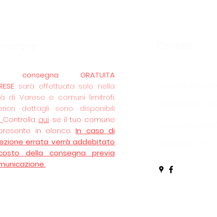
onsegne
Contatti
La
consegna GRATUITA
La Casa del Caff
RESE
sarà effettuata solo nella
tà di Varese e comuni limitrofi.
Via Montello, 1, 2
eriori dettagli sono disponibili
.
Controlla
qui
se il tuo comune
lacasa.delcaffe
presente in elenco.
In caso di
lezione errata verrà addebitato
tel: 0332 457713 
 costo della consegna previa
municazione.