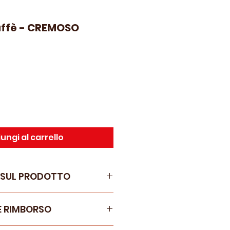
affè - CREMOSO
rezzo
e
contato
ungi al carrello
 SUL PRODOTTO
E RIMBORSO
so
di
Caffè Pulcinello
nasce
lle
migliori qualità di caffè
e