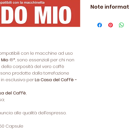
Le politiche di re
dall’attento dosagg
Note informat
visionabili
qui.
equilibrata, crem
espresso che dà l
*Nespresso ® è un
caratteristiche, l
Societè des Produi
Cremoso
sono ada
La Casa del Caffè
espresso come al
non collegato all
S.A.
Nella miscela Cre
La compatibilità d
l’acquisto on line
compatibili con le macchine ad uso
funzionale all’uti
macchine da caff
 Mio
®*, sono essenziali per chi non
uso domestico Ne
Nespresso ®*, a 
della corposità del vero caffè
Mio ®*.
ti sono prodotte dalla torrefazione
in esclusiva per
La Casa del Caffè -
sa del Caffè
,
sa;
uncia alle qualità dell’espresso.
50 Capsule