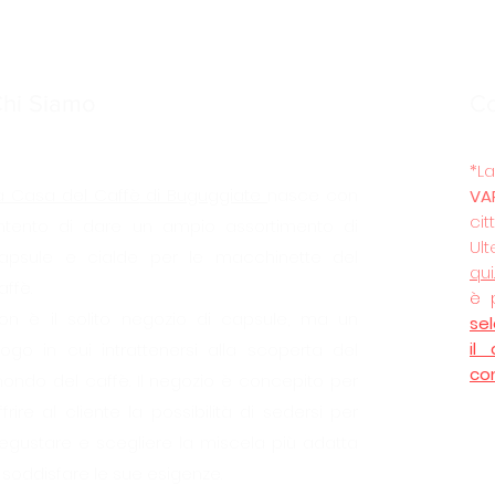
hi Siamo
C
*
a Casa del Caffè
di Buguggiate
nasce con
VA
cit
’intento di dare un ampio assortimento di
Ult
apsule e cialde per le macchinette del
qui
affè.
è 
on è il solito negozio di capsule, ma un
se
il
uogo in cui intrattenersi alla scoperta del
co
ondo del caffè. Il negozio è concepito per
ffrire al cliente la possibilità di sedersi per
egustare e scegliere la miscela più adatta
 soddisfare le sue esigenze.