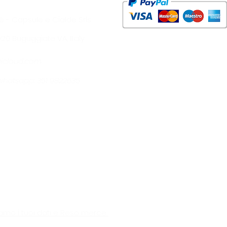
è - Capsule e Cialde Srls
1020 Buguggiate VA, Italy
@icloud.com
- whatsapp: 351 9822635
amo i tuoi dati e Reso merce