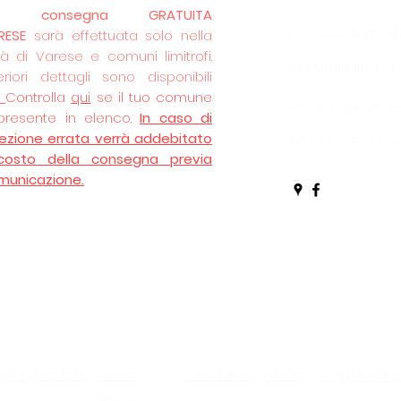
La
consegna GRATUITA
La Casa del Caff
RESE
sarà effettuata solo nella
tà di Varese e comuni limitrofi.
Via Montello, 1, 2
eriori dettagli sono disponibili
.
Controlla
qui
se il tuo comune
lacasa.delcaffe
presente in elenco.
In caso di
lezione errata verrà addebitato
tel: 0332 457713 
 costo della consegna previa
municazione.
Prodotti
Listino
Chi Siamo
Privacy
erte
Come tratti
Prezzi