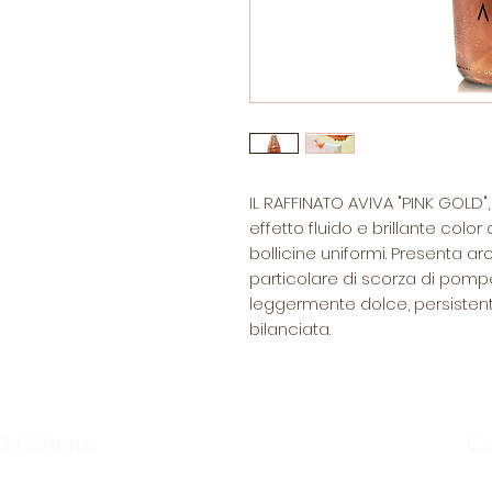
IL RAFFINATO AVIVA "PINK GOLD
effetto fluido e brillante col
bollicine uniformi. Presenta aro
particolare di scorza di pomp
leggermente dolce, persistent
bilanciata.
hi Siamo
C