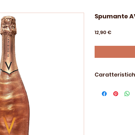
Spumante AV
Prezzo
12,90 €
Caratteristic
Vintage:
SN
UVA:
Moscato
Alcool:
5,5%
Volume:
75cl
Bottiglia:
Donna E
Chiusura:
Tappo in