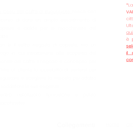
*
a Casa del Caffè
di Buguggiate
nasce con
VA
cit
’intento di dare un ampio assortimento di
Ult
apsule e cialde per le macchinette del
qui
affè.
è 
on è il solito negozio di capsule, ma un
se
il
uogo in cui intrattenersi alla scoperta del
co
ondo del caffè. Il negozio è concepito per
ffrire al cliente la possibilità di sedersi per
egustare e scegliere la miscela più adatta
 soddisfare le sue esigenze.
entro autorizzato riparazione e pulizia
acchinette.
Home
Collegamenti
Off