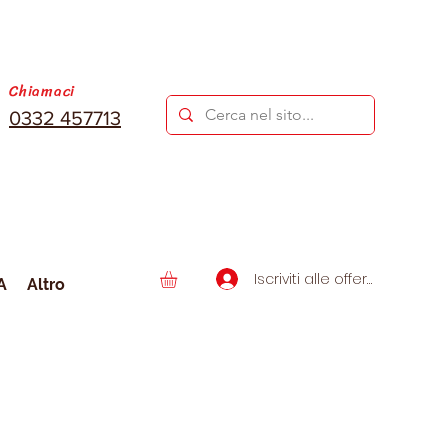
Chiamaci
0332 457713
Iscriviti alle offerte
A
Altro