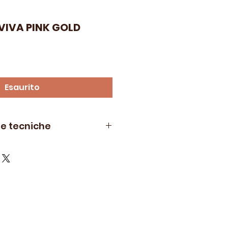
IVA PINK GOLD
Esaurito
he tecniche
cova White
 sughero