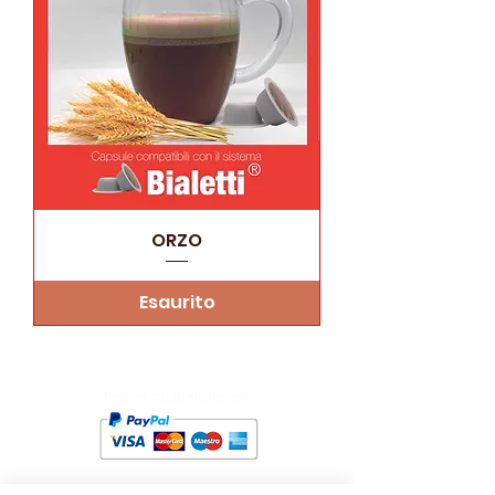
ORZO
Esaurito
Paga in modo sicuro con
lacasa.delcaffe@icloud.com