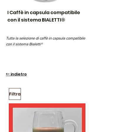
I Caffè in capsula compatibile
con il sistema BIALETTI®
Tutta la selezione di caffè in capsula compatibile
con il sistema Bialetti®
è prodotta
artigianalmente
in Italia
dai nostri
mastri Torrefattori
con i quali
scegliamo di collaborare per offrirvi solo la prima
scelta dei migliori caffè.
<- indietro
Filtra