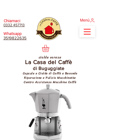
Menù
Chiamaci
0332 457713
Whatsapp
3519822635
cialde varese
La Casa del Caffè
di Buguggiate
Capsule e Cialde di Caffè e Bevande
Riparazione e Pulizia Macchinette
Centro Assistenza Macchine Caffè