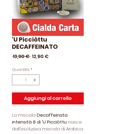
'U Picciòttu
DECAFFEINATO
Prezzo
Prezzo
 13,90 € 
12,90 €
regolare
scontato
Quantità
*
Aggiungi al carrello
La miscela
Decaffeinata
intensità 8 di 'U Picciòttu
nasce
dall’esclusiva miscela di Arabica