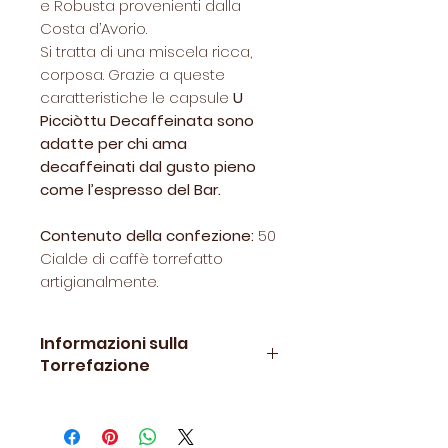
e Robusta provenienti dalla
Costa d’Avorio.
Si tratta di una miscela ricca,
corposa. Grazie a queste
caratteristiche le capsule
U
Picciòttu Decaffeinata sono
adatte per chi ama
decaffeinati dal gusto pieno
come l’espresso del Bar.
Contenuto della confezione:
50
Cialde di caffè torrefatto
artigianalmente.
Informazioni sulla
Torrefazione
Le cialde
U Picciòttu,
compatibili
con le macchine a cialda