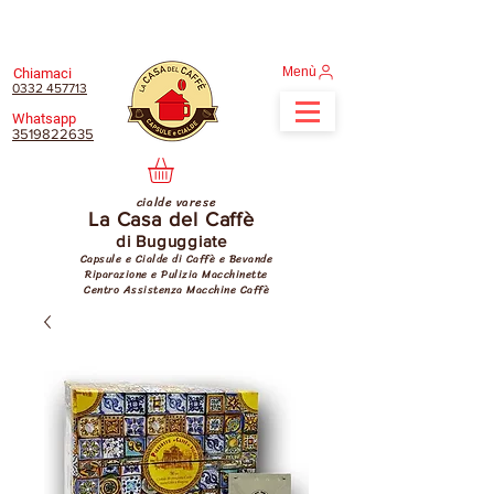
Menù
Chiamaci
0332 457713
Whatsapp
3519822635
cialde varese
La Casa del Caffè
di Buguggiate
Capsule e Cialde di Caffè e Bevande
Riparazione e Pulizia Macchinette
Centro Assistenza Macchine Caffè